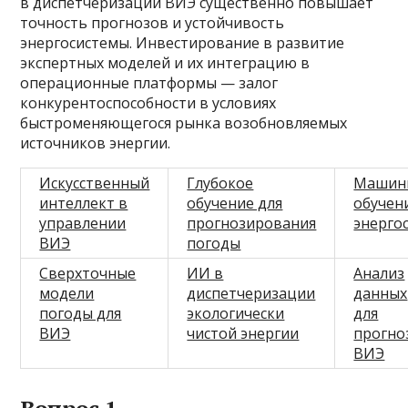
в диспетчеризации ВИЭ существенно повышает
точность прогнозов и устойчивость
энергосистемы. Инвестирование в развитие
экспертных моделей и их интеграцию в
операционные платформы — залог
конкурентоспособности в условиях
быстроменяющегося рынка возобновляемых
источников энергии.
Искусственный
Глубокое
Машин
интеллект в
обучение для
обучен
управлении
прогнозирования
энерго
ВИЭ
погоды
Сверхточные
ИИ в
Анализ
модели
диспетчеризации
данных
погоды для
экологически
для
ВИЭ
чистой энергии
прогно
ВИЭ