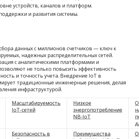
овне устройств, каналов и платформ.
оддержки и развития системы.
сбора данных с миллионов счетчиков — ключ к
руемых, надежных распределительных сетей.
рация с аналитическими платформами и
позволяют не только повысить эффективность
ность и точность учета. Внедрение IoT в
мирует традиционные инженерные решения, делая
вления инфраструктурой.
Масштабируемость
Низкое
О
IoT-сетей
энергопотребление
н
NB-IoT
п
д
Безопасность в
Преимущества
О