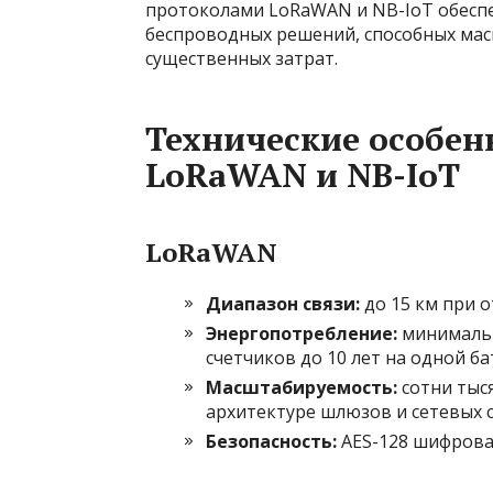
протоколами LoRaWAN и NB-IoT обеспе
беспроводных решений, способных мас
существенных затрат.
Технические особен
LoRaWAN и NB-IoT
LoRaWAN
Диапазон связи:
до 15 км при о
Энергопотребление:
минимальн
счетчиков до 10 лет на одной ба
Масштабируемость:
сотни тыся
архитектуре шлюзов и сетевых 
Безопасность:
AES-128 шифрован