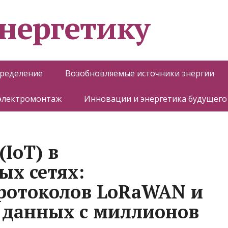
энергетику
пределение
Возобновляемые источники энергии
 электромонтаж
Инновации и энергетика будущего
IoT) в
ых сетях:
ротоколов LoRaWAN и
а данных с миллионов