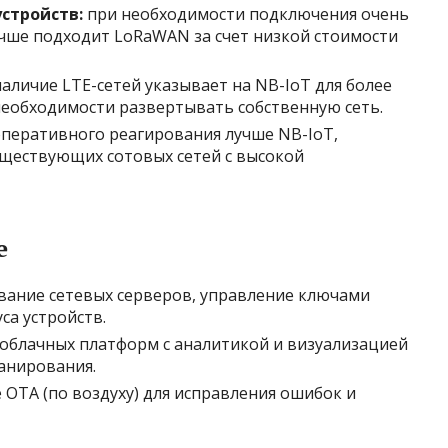
стройств:
при необходимости подключения очень
чше подходит LoRaWAN за счет низкой стоимости
аличие LTE-сетей указывает на NB-IoT для более
необходимости развертывать собственную сеть.
оперативного реагирования лучше NB-IoT,
уществующих сотовых сетей с высокой
е
вание сетевых серверов, управление ключами
са устройств.
облачных платформ с аналитикой и визуализацией
ланирования.
OTA (по воздуху) для исправления ошибок и