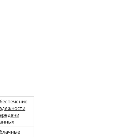
беспечение
адежности
ередачи
анных
блачные