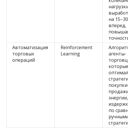
колебан
нагрузк
вырабо
на 15–3
вперед,
повыша
точност
Автоматизация
Reinforcement
Алгори
торговых
Learning
агенты-
операций
торговц
которые
оптима
стратег
покупки
продаж
энергии
издержк
по срав
ручным
стратег