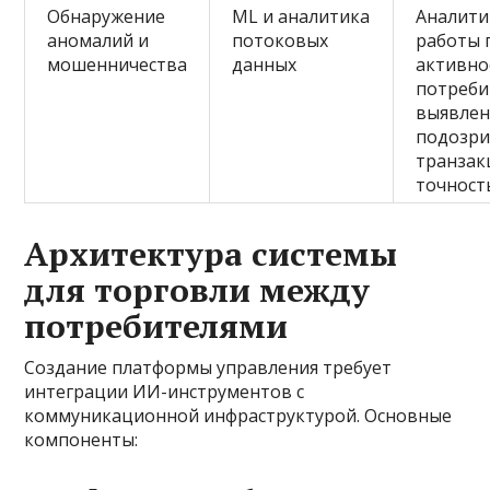
Обнаружение
ML и аналитика
Аналити
аномалий и
потоковых
работы 
мошенничества
данных
активно
потреби
выявле
подозри
транзак
точност
Архитектура системы
для торговли между
потребителями
Создание платформы управления требует
интеграции ИИ-инструментов с
коммуникационной инфраструктурой. Основные
компоненты: