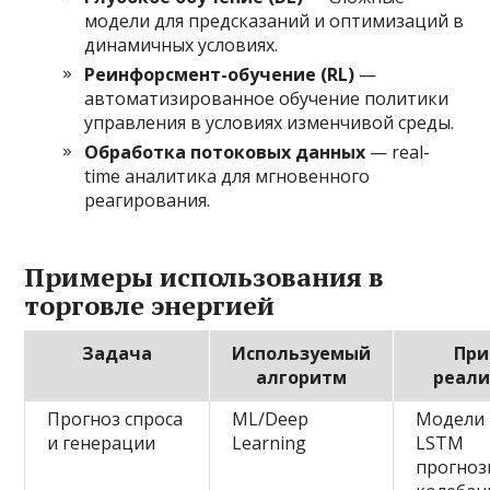
модели для предсказаний и оптимизаций в
динамичных условиях.
Реинфорсмент-обучение (RL)
—
автоматизированное обучение политики
управления в условиях изменчивой среды.
Обработка потоковых данных
— real-
time аналитика для мгновенного
реагирования.
Примеры использования в
торговле энергией
Задача
Используемый
При
алгоритм
реали
Прогноз спроса
ML/Deep
Модели 
и генерации
Learning
LSTM
прогно