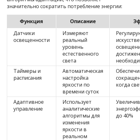
значительно сократить потребление энергии:
Функция
Описание
Э
Датчики
Измеряют
Регулиру
освещенности
реальный
искусств
уровень
освещени
естественного
достижен
света
необходи
Таймеры и
Автоматическая
Обеспеч
расписания
настройка
сокращен
яркости по
когда све
времени суток
Адаптивное
Использует
Увеличив
управление
аналитические
энергоэф
алгоритмы для
до 40%
изменения
яркости в
реальном