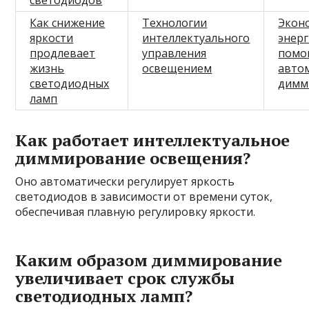
светодиодов
Как снижение
Технологии
Экон
яркости
интеллектуального
энерг
продлевает
управления
пом
жизнь
освещением
авто
светодиодных
димм
ламп
Как работает интеллектуальное
диммирование освещения?
Оно автоматически регулирует яркость
светодиодов в зависимости от времени суток,
обеспечивая плавную регулировку яркости.
Каким образом диммирование
увеличивает срок службы
светодиодных ламп?