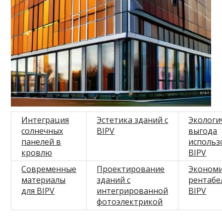
Интеграция
Эстетика зданий с
Экологи
солнечных
BIPV
выгода
панелей в
использ
кровлю
BIPV
Современные
Проектирование
Экономи
материалы
зданий с
рентабе
для BIPV
интегрированной
BIPV
фотоэлектрикой