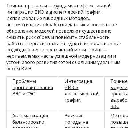
Точные прогнозы — фундамент эффективной
интеграции ВИЭ в диспетчерский график.
Использование гибридных методов,
автоматизация обработки данных и постоянное
обновление моделей позволяют существенно
снизить риск сбоев и повысить стабильность
работы энергосистемы. Внедрять инновационные
подходы и вести постоянный мониторинг —
неотъемлемая часть успешной модернизации и
устойчивого развития сетей с большим удельным
весом ВИЭ.
Проблемы
Интеграция
Точные
прогнозирования
ВИЭ в
модели
ВЭС и СЭС
диспетчерский
предск
график
вырабо
ВЭС
Автоматизация
Влияние
Метод
балансировки
погоды на
повыш