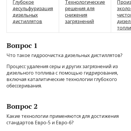
Глубокое
Технологические
Прои
десульфуризация
решения для
эколо
дизельных
снижения
чисто
дистиллятов
загрязнений
дизел
топл
Вопрос 1
Что такое гидроочистка дизельных дистиллятов?
Процесс удаления серы и других загрязнений из
дизельного топлива с помощью гидрирования,
включая каталитические технологии глубокого
обессеривания.
Вопрос 2
Какие технологии применяются для достижения
стандартов Евро-5 и Евро-6?