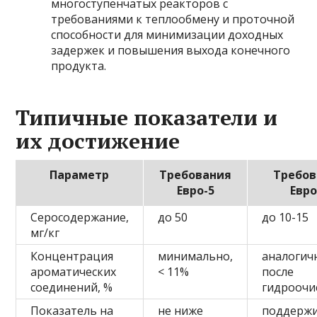
многоступенчатых реакторов с
требованиями к теплообмену и проточной
способности для минимизации доходных
задержек и повышения выхода конечного
продукта.
Типичные показатели и
их достижение
Параметр
Требования
Требов
Евро-5
Евро
Серосодержание,
до 50
до 10-15
мг/кг
Концентрация
минимально,
аналогич
ароматических
< 11%
после
соединений, %
гидроочи
Показатель на
не ниже
поддержи