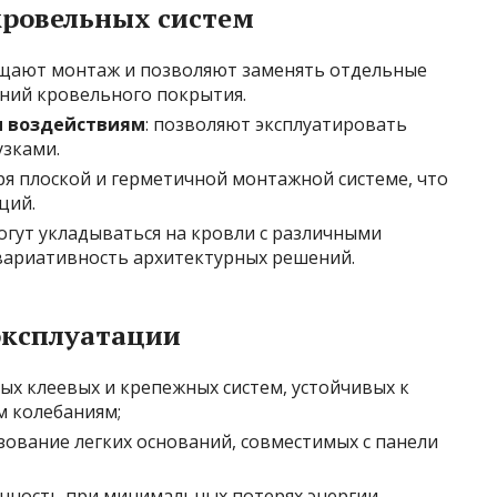
кровельных систем
ощают монтаж и позволяют заменять отдельные
ний кровельного покрытия.
м воздействиям
: позволяют эксплуатировать
зками.
аря плоской и герметичной монтажной системе, что
ций.
могут укладываться на кровли с различными
вариативность архитектурных решений.
эксплуатации
х клеевых и крепежных систем, устойчивых к
м колебаниям;
ование легких оснований, совместимых с панели
чность при минимальных потерях энергии.