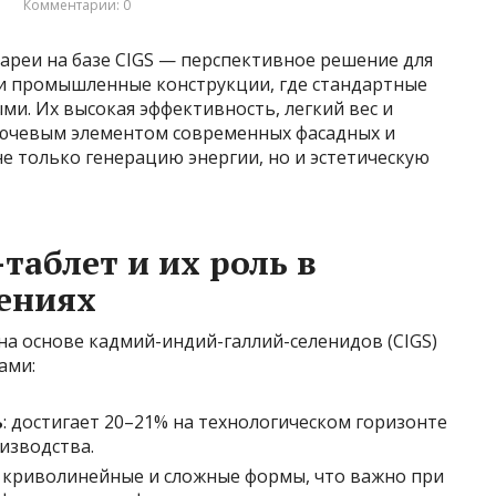
и
Комментарии: 0
ареи на базе CIGS — перспективное решение для
и промышленные конструкции, где стандартные
и. Их высокая эффективность, легкий вес и
ючевым элементом современных фасадных и
не только генерацию энергии, но и эстетическую
таблет и их роль в
ениях
а основе кадмий-индий-галлий-селенидов (CIGS)
ами:
ь
: достигает 20–21% на технологическом горизонте
изводства.
ь криволинейные и сложные формы, что важно при