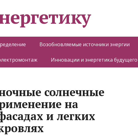
энергетику
пределение
Возобновляемые источники энергии
 электромонтаж
Инновации и энергетика будущего
еночные солнечные
применение на
асадах и легких
кровлях