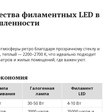
ства филаментных LED в
шленности
тмосферы ретро благодаря прозрачному стеклу и
, теплый — 2200–2700 К, что идеально подходит
театров и жилых помещений, где важен уют.
экономия
мпа
Галогенная
Филамент
ивания
лампа
LED
т
30-50 Вт
4-10 Вт
сов
2000 часов
25000 часов и