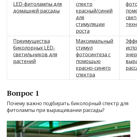
LED-фитолампы для
спектр
фото
домашней рассады
красный/синий
пом
для
све
стимуляции
тех
роста
Преимущества
Максимальный
Эфф
биколорных LED-
стимул
исп
светильников для
фотосинтеза с
энер
растений
помощью
выр
красно-синего
расс
спектра
Вопрос 1
Почему важно подбирать биколорный спектр для
фитолампы при выращивании рассады?