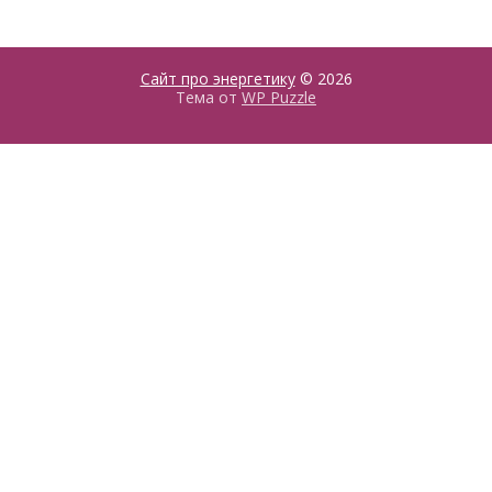
Сайт про энергетику
© 2026
Тема от
WP Puzzle