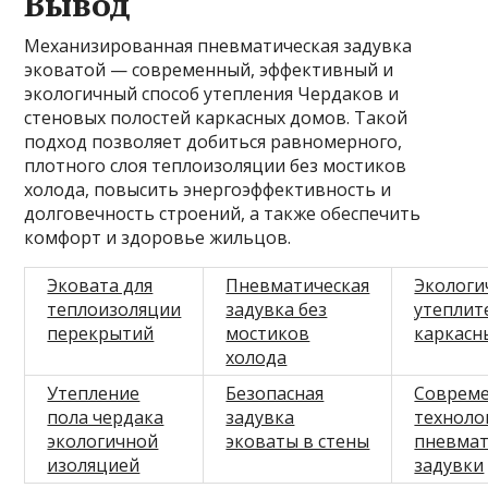
Вывод
Механизированная пневматическая задувка
эковатой — современный, эффективный и
экологичный способ утепления Чердаков и
стеновых полостей каркасных домов. Такой
подход позволяет добиться равномерного,
плотного слоя теплоизоляции без мостиков
холода, повысить энергоэффективность и
долговечность строений, а также обеспечить
комфорт и здоровье жильцов.
Эковата для
Пневматическая
Экологи
теплоизоляции
задувка без
утеплит
перекрытий
мостиков
каркасн
холода
Утепление
Безопасная
Соврем
пола чердака
задувка
техноло
экологичной
эковаты в стены
пневмат
изоляцией
задувки