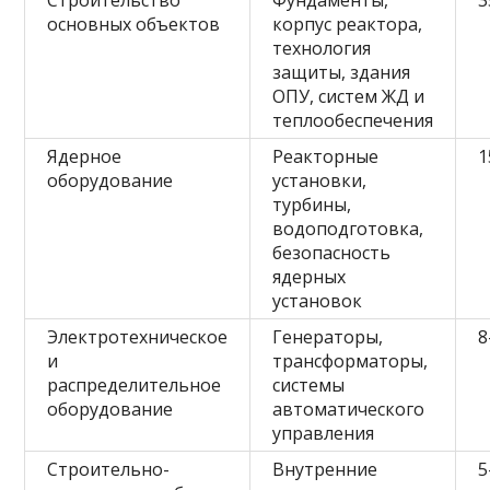
Строительство
Фундаменты,
3
основных объектов
корпус реактора,
технология
защиты, здания
ОПУ, систем ЖД и
теплообеспечения
Ядерное
Реакторные
1
оборудование
установки,
турбины,
водоподготовка,
безопасность
ядерных
установок
Электротехническое
Генераторы,
8
и
трансформаторы,
распределительное
системы
оборудование
автоматического
управления
Строительно-
Внутренние
5