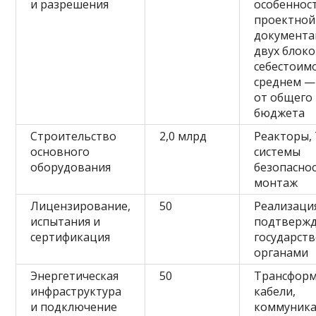
и разрешения
особеннос
проектной
документа
двух блоко
себестоим
среднем —
от общего
бюджета
Строительство
2,0 млрд
Реакторы,
основного
системы
оборудования
безопаснос
монтаж
Лицензирование,
50
Реализаци
испытания и
подтвержд
сертификация
государст
органами
Энергетическая
50
Трансформ
инфраструктура
кабели,
и подключение
коммуник