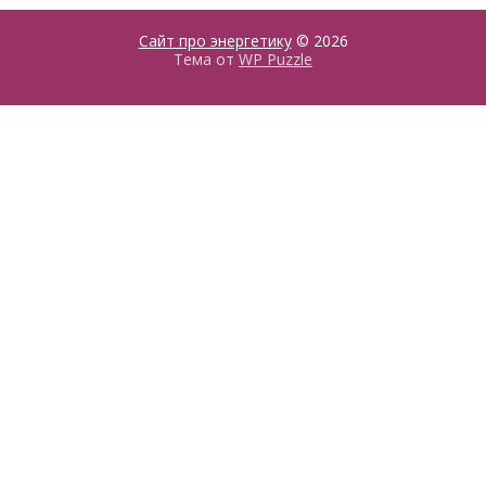
Сайт про энергетику
© 2026
Тема от
WP Puzzle