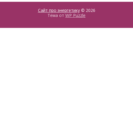
Сайт про энергетику
© 2026
Тема от
WP Puzzle