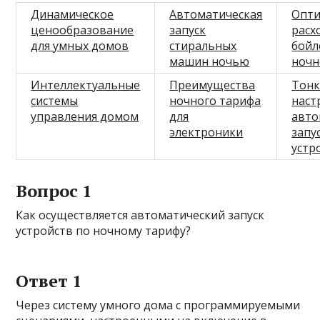
Динамическое
Автоматическая
Опт
ценообразование
запуск
расх
для умных домов
стиральных
бойл
машин ночью
ночн
Интеллектуальные
Преимущества
Тонк
системы
ночного тарифа
наст
управления домом
для
авто
электроники
запу
устр
Вопрос 1
Как осуществляется автоматический запуск
устройств по ночному тарифу?
Ответ 1
Через систему умного дома с программируемыми