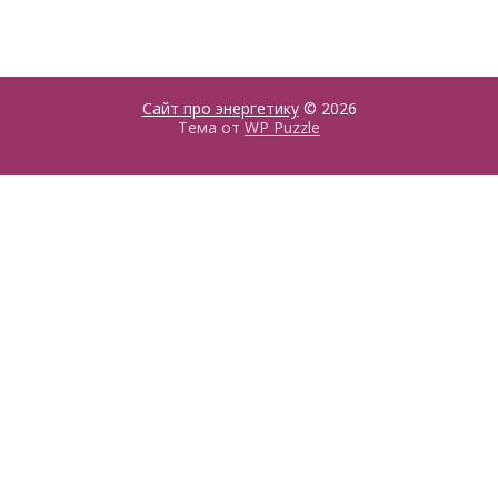
Сайт про энергетику
© 2026
Тема от
WP Puzzle