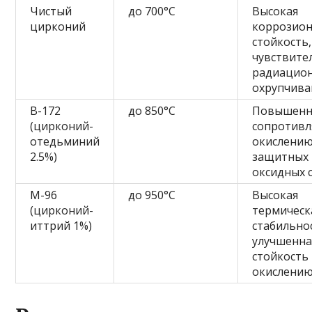
Чистый
до 700°C
Высокая
цирконий
коррозион
стойкость,
чувствите
радиацио
охрупчив
В-172
до 850°C
Повышенн
(цирконий-
сопротивл
отедьминий
окислению
2.5%)
защитных
оксидных 
М-96
до 950°C
Высокая
(цирконий-
термическ
иттрий 1%)
стабильно
улучшенна
стойкость 
окислени