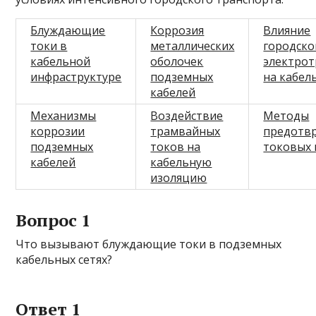
Блуждающие
Коррозия
Влияние
токи в
металлических
городско
кабельной
оболочек
электрот
инфраструктуре
подземных
на кабел
кабелей
Механизмы
Воздействие
Методы
коррозии
трамвайных
предотв
подземных
токов на
токовых 
кабелей
кабельную
изоляцию
Вопрос 1
Что вызывают блуждающие токи в подземных
кабельных сетях?
Ответ 1