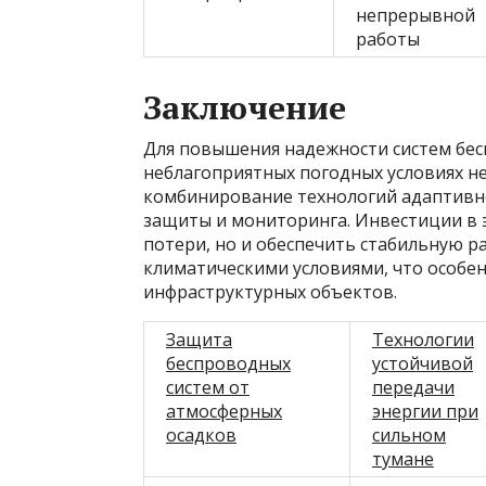
непрерывной
работы
Заключение
Для повышения надежности систем бес
неблагоприятных погодных условиях н
комбинирование технологий адаптивно
защиты и мониторинга. Инвестиции в 
потери, но и обеспечить стабильную р
климатическими условиями, что особе
инфраструктурных объектов.
Защита
Технологии
беспроводных
устойчивой
систем от
передачи
атмосферных
энергии при
осадков
сильном
тумане