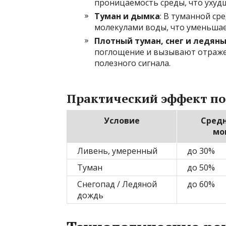
проницаемость среды, что ухуд
Туман и дымка
: В туманной ср
молекулами воды, что уменьшае
Плотный туман, снег и ледян
поглощение и вызывают отражен
полезного сигнала.
Практический эффект по
Условие
Средн
мо
Ливень, умеренный
до 30%
Туман
до 50%
Снегопад / Ледяной
до 60%
дождь