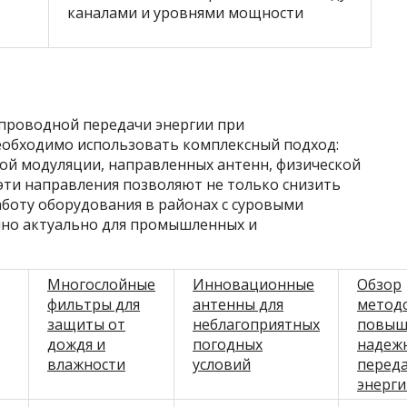
каналами и уровнями мощности
проводной передачи энергии при
еобходимо использовать комплексный подход:
й модуляции, направленных антенн, физической
эти направления позволяют не только снизить
аботу оборудования в районах с суровыми
нно актуально для промышленных и
Многослойные
Инновационные
Обзор
фильтры для
антенны для
метод
защиты от
неблагоприятных
повыш
дождя и
погодных
надеж
влажности
условий
перед
энерги