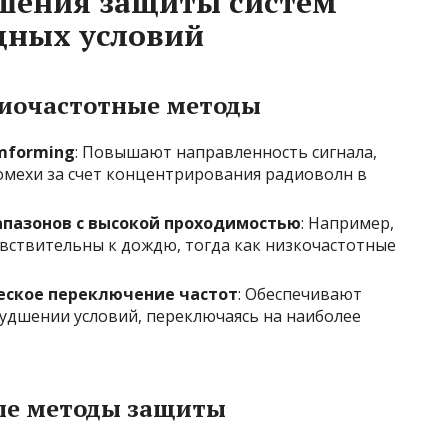
ешения защиты систем
дных условий
диочастотные методы
mforming
: Повышают направленность сигнала,
мехи за счет концентрирования радиоволн в
апазонов с высокой проходимостью
: Например,
ствительны к дождю, тогда как низкочастотные
еское переключение частот
: Обеспечивают
худшении условий, переключаясь на наиболее
ые методы защиты