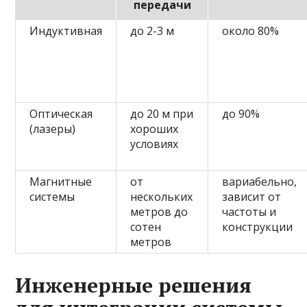
передачи
Индуктивная
до 2-3 м
около 80%
Оптическая
до 20 м при
до 90%
(лазеры)
хороших
условиях
Магнитные
от
вариабельно,
системы
нескольких
зависит от
метров до
частоты и
сотен
конструкции
метров
Инженерные решения