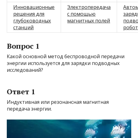
Инновационные
Электропередача
Автом
решения для
с помощью
заряд
глубоководных
магнитных полей
подв
станций
робо
Вопрос 1
Какой основной метод беспроводной передачи
энергии используется для зарядки подводных
исследований?
Ответ 1
Индуктивная или резонансная магнитная
передача энергии.