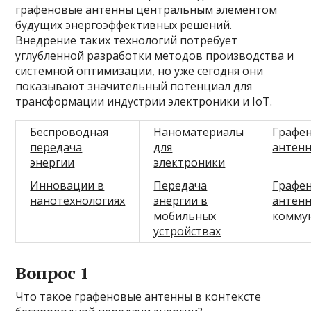
графеновые антенны центральным элементом
будущих энергоэффективных решений.
Внедрение таких технологий потребует
углубленной разработки методов производства и
системной оптимизации, но уже сегодня они
показывают значительный потенциал для
трансформации индустрии электроники и IoT.
Беспроводная
Наноматериалы
Графе
передача
для
антен
энергии
электроники
Инновации в
Передача
Графе
нанотехнологиях
энергии в
антенн
мобильных
комму
устройствах
Вопрос 1
Что такое графеновые антенны в контексте