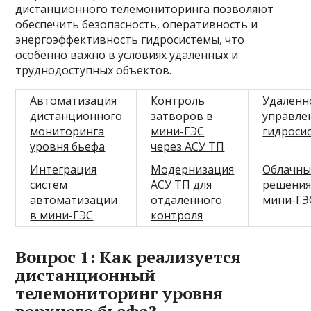
дистанционного телемониторинга позволяют
обеспечить безопасность, оперативность и
энергоэффективность гидросистемы, что
особенно важно в условиях удалённых и
труднодоступных объектов.
Автоматизация
Контроль
Удаленн
дистанционного
затворов в
управле
мониторинга
мини-ГЭС
гидроси
уровня бьефа
через АСУ ТП
Интеграция
Модернизация
Облачны
систем
АСУ ТП для
решения
автоматизации
отдаленного
мини-ГЭ
в мини-ГЭС
контроля
Вопрос 1: Как реализуется
дистанционный
телемониторинг уровня