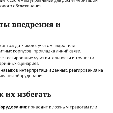
ние к системам управления для диспетчеризации,
ового обслуживания.
ты внедрения и
 монтаж датчиков с учетом гидро- или
тных корпусов, прокладка линий связи.
ное тестирование чувствительности и точности
варийных сценариев.
е навыков интерпретации данных, реагирования на
ивания оборудования.
к их избегать
борудования
: приводит к ложным тревогам или