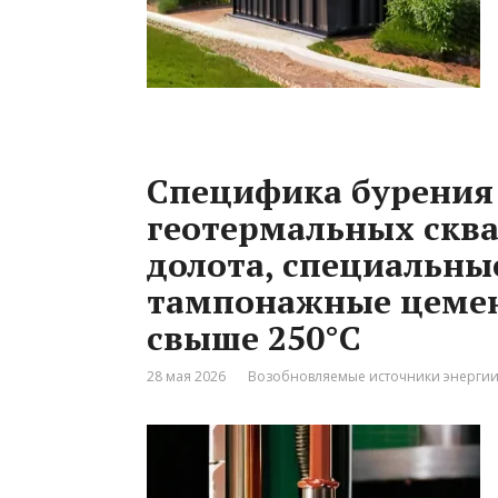
Специфика бурения
геотермальных скв
долота, специальны
тампонажные цемен
свыше 250°C
28 мая 2026
Возобновляемые источники энерги